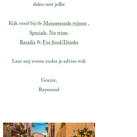
delen met jullie
Kijk rond bij de
Mousserende wijnen
,
Specials
,
No wine
,
Ratafià
&
Fo
r food/Drinks
Laat mij weten zodra je advies wilt
Grazie,
Raymund